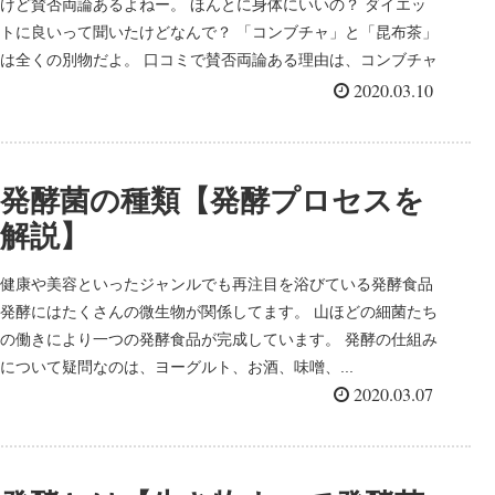
けど賛否両論あるよねー。 ほんとに身体にいいの？ ダイエッ
トに良いって聞いたけどなんで？ 「コンブチャ」と「昆布茶」
は全くの別物だよ。 口コミで賛否両論ある理由は、コンブチャ
は欧米では定番の健康ドリンクなんだけど、『コンブチャ』っ
2020.03.10
て名前だけで販売してるところも多いんだ。 本来のコンブチャ
の効能が出し切れてないのも問題かもしれないね。一番良いの
は自宅で作ること。 自分で培養できるんだよ！高栄養価で低カ
発酵菌の種類【発酵プロセスを
ロリーでさらには美味しい。日本でも健康志向の高い消費者間
で話題になっているよね。 今回はコンブチャについてわかりや
解説】
すく説明していくよ！
健康や美容といったジャンルでも再注目を浴びている発酵食品
発酵にはたくさんの微生物が関係してます。 山ほどの細菌たち
の働きにより一つの発酵食品が完成しています。 発酵の仕組み
について疑問なのは、ヨーグルト、お酒、味噌、...
2020.03.07