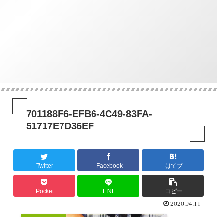
701188F6-EFB6-4C49-83FA-
51717E7D36EF
Twitter
Facebook
はてブ
Pocket
LINE
コピー
2020.04.11