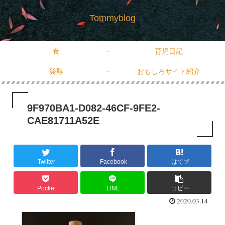
Tommyblog
食
育児日記
発酵
おもしろサイト紹介
9F970BA1-D082-46CF-9FE2-
CAE81711A52E
Twitter
Facebook
はてブ
Pocket
LINE
コピー
2020.03.14