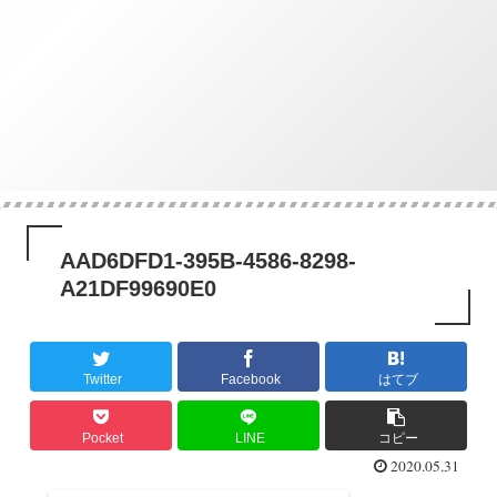
AAD6DFD1-395B-4586-8298-
A21DF99690E0
Twitter
Facebook
はてブ
Pocket
LINE
コピー
2020.05.31