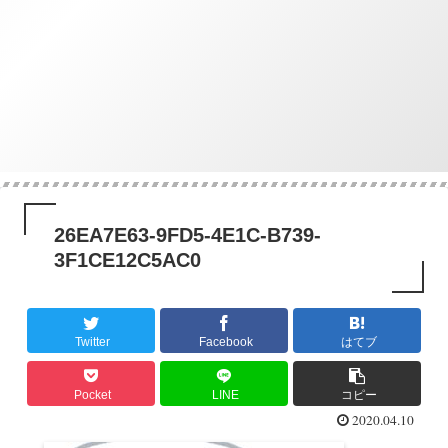
26EA7E63-9FD5-4E1C-B739-
3F1CE12C5AC0
Twitter
Facebook
はてブ
Pocket
LINE
コピー
2020.04.10