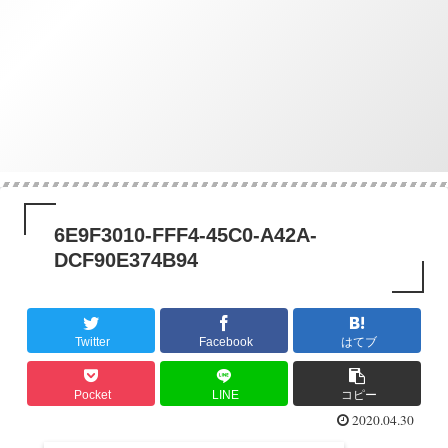
6E9F3010-FFF4-45C0-A42A-
DCF90E374B94
Twitter
Facebook
はてブ
Pocket
LINE
コピー
2020.04.30